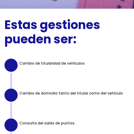
Noticias
Estas gestiones
Idioma
pueden ser:
C. Brasil n.37 · Granollers
Tel. 93.860.01.14
assessoria@cuesta-pol.com
Cambio de titularidad de vehículos
Cambio de domicilio tanto del titular como del vehículo
Consulta del saldo de puntos.