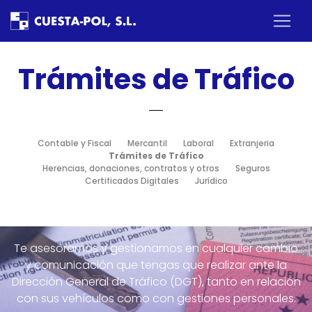
×
Inicio
Trámites de Tráfico
Nosotros
Servicios
Contable y Fiscal
Mercantil
Laboral
Extranjeria
Trámites de Tráfico
Herencias, donaciones, contratos y otros
Seguros
Certificados Digitales
Jurídico
Estrategia Empresarial
Area clientes
Te asesoramos y gestionamos en cualquier cambio
y comunicación que tengas que realizar ante la
Contactar
Dirección General de Tráfico (DGT), tanto en relación
con sus vehículos como con gestiones personales.