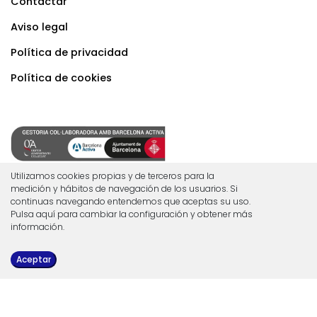
Contactar
Aviso legal
Política de privacidad
Política de cookies
C/ Brasil n.37 de Granollers
Utilizamos cookies propias y de terceros para la
medición y hábitos de navegación de los usuarios. Si
continuas navegando entendemos que aceptas su uso.
Tel.
93.860.01.14
Pulsa aquí para cambiar la configuración y obtener más
información.
Carretera de Ribes n.145 de Corró d'Avall
Aceptar
Tel.
93.459.64.01
assessoria@cuesta-pol.com