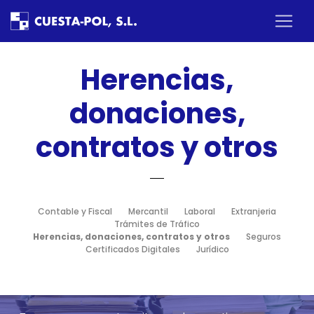
×
Inicio
Herencias,
Nosotros
donaciones,
contratos y otros
Servicios
Estrategia Empresarial
Contable y Fiscal
Mercantil
Laboral
Extranjeria
Trámites de Tráfico
Area clientes
Herencias, donaciones, contratos y otros
Seguros
Certificados Digitales
Jurídico
Contactar