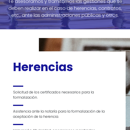
Te asesoramos y tramitamos las gestiones que se
Noticias
deben realizar en el caso de herencias, contratos,
etc., ante las administraciones públicas y otros.
Idioma
C. Brasil n.37 · Granollers
Tel. 93.860.01.14
assessoria@cuesta-pol.com
Herencias
Solicitud de los certificados necesarios para la
formalización.
Asistencia ante la notaría para la formalización de la
aceptación de la herencia.