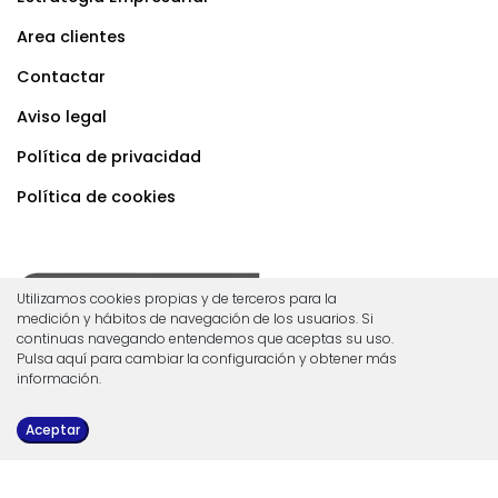
Area clientes
Contactar
Aviso legal
Política de privacidad
Política de cookies
Utilizamos cookies propias y de terceros para la
medición y hábitos de navegación de los usuarios. Si
continuas navegando entendemos que aceptas su uso.
C/ Brasil n.37 de Granollers
Pulsa aquí para cambiar la configuración y obtener más
información.
Tel.
93.860.01.14
Aceptar
Carretera de Ribes n.145 de Corró d'Avall