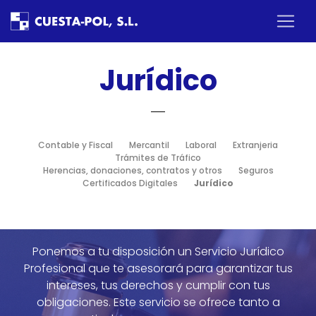
×
Inicio
Jurídico
Nosotros
Servicios
Contable y Fiscal
Mercantil
Laboral
Extranjeria
Trámites de Tráfico
Herencias, donaciones, contratos y otros
Seguros
Certificados Digitales
Jurídico
Estrategia Empresarial
Area clientes
Ponemos a tu disposición un Servicio Jurídico
Profesional que te asesorará para garantizar tus
Contactar
intereses, tus derechos y cumplir con tus
obligaciones. Este servicio se ofrece tanto a